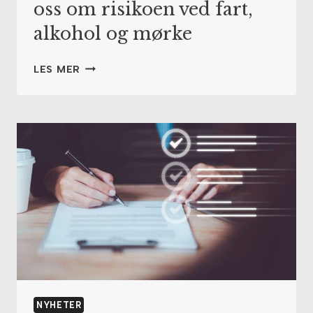
oss om risikoen ved fart,
alkohol og mørke
ALVORLIG
LES MER
BÅTULYKKE
MINNER
OSS
OM
RISIKOEN
VED
FART,
ALKOHOL
OG
MØRKE
NYHETER