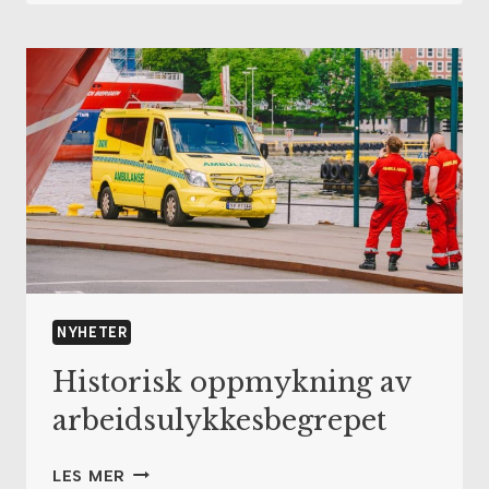
OM
BARNEERSTATNING
–
HØYERE
ERSTATNING
TIL
ALVORLIG
SKADDE
BARN
NYHETER
Historisk oppmykning av
arbeidsulykkesbegrepet
HISTORISK
LES MER