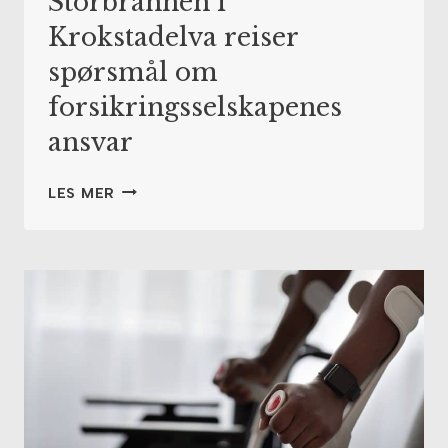
Storbrannen i
Krokstadelva reiser
spørsmål om
forsikringsselskapenes
ansvar
STORBRANNEN
LES MER
I
KROKSTADELVA
REISER
SPØRSMÅL
OM
FORSIKRINGSSELSKAPENES
ANSVAR