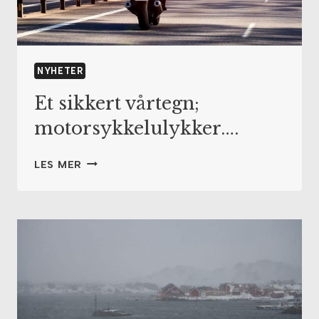
NYHETER
Et sikkert vårtegn;
motorsykkelulykker….
ET
LES MER
SIKKERT
VÅRTEGN;
MOTORSYKKELULYKKER….