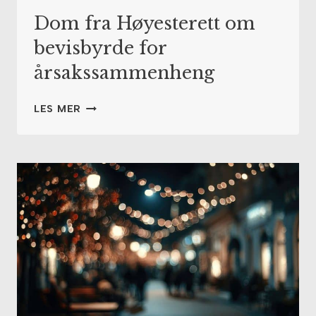
Dom fra Høyesterett om
bevisbyrde for
årsakssammenheng
DOM
LES MER
FRA
HØYESTERETT
OM
BEVISBYRDE
FOR
ÅRSAKSSAMMENHENG