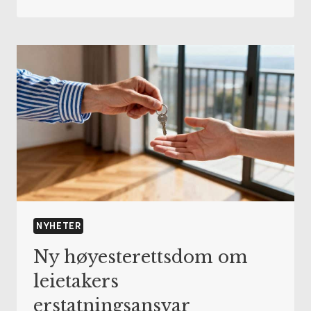
OPPMYKNING
AV
ARBEIDSULYKKESBEGREPET
NYHETER
Ny høyesterettsdom om
leietakers
erstatningsansvar