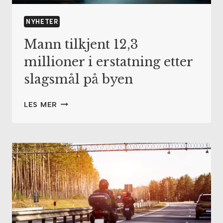
NYHETER
Mann tilkjent 12,3
millioner i erstatning etter
slagsmål på byen
MANN
LES MER
TILKJENT
12,3
MILLIONER
I
ERSTATNING
ETTER
SLAGSMÅL
PÅ
BYEN