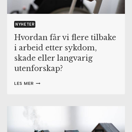
NYHETER
Hvordan får vi flere tilbake
i arbeid etter sykdom,
skade eller langvarig
utenforskap?
HVORDAN
LES MER
FÅR
VI
FLERE
TILBAKE
I
ARBEID
ETTER