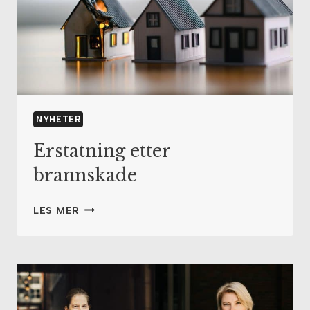
SYKDOM,
SKADE
ELLER
LANGVARIG
UTENFORSKAP?
NYHETER
Erstatning etter
brannskade
ERSTATNING
LES MER
ETTER
BRANNSKADE