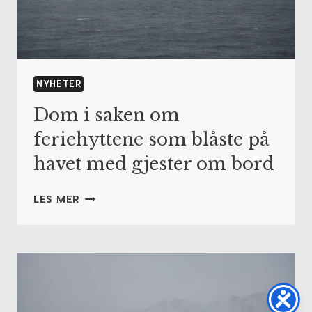
NYHETER
Dom i saken om
feriehyttene som blåste på
havet med gjester om bord
DOM
LES MER
I
SAKEN
OM
FERIEHYTTENE
SOM
BLÅSTE
PÅ