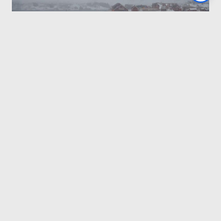
HAVET
MED
GJESTER
OM
BORD
NYHETER
Erstatningssak etter hytte
blåste på havet i Lofoten
ERSTATNINGSSAK
LES MER
ETTER
HYTTE
BLÅSTE
PÅ
HAVET
I