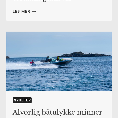
NY
LES MER
HØYESTERETTSDOM
OM
LEIETAKERS
ERSTATNINGSANSVAR
NYHETER
Alvorlig båtulykke minner