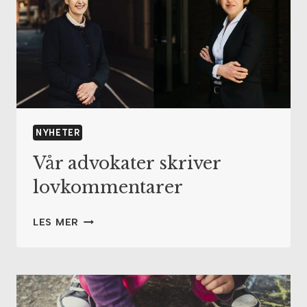
NYHETER
Vår advokater skriver
lovkommentarer
VÅR
LES MER
ADVOKATER
SKRIVER
LOVKOMMENTARER