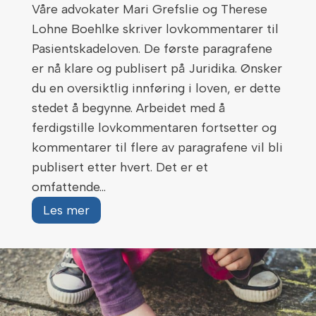
Våre advokater Mari Grefslie og Therese
d
r
b
Lohne Boehlke skriver lovkommentarer til
o
r
Pasientskadeloven. De første paragrafene
m
a
er nå klare og publisert på Juridika. Ønsker
,
n
du en oversiktlig innføring i loven, er dette
s
n
stedet å begynne. Arbeidet med å
k
s
ferdigstille lovkommentaren fortsetter og
a
k
kommentarer til flere av paragrafene vil bli
d
a
publisert etter hvert. Det er et
e
d
omfattende…
e
e
l
V
Les mer
l
å
e
r
r
a
l
d
a
v