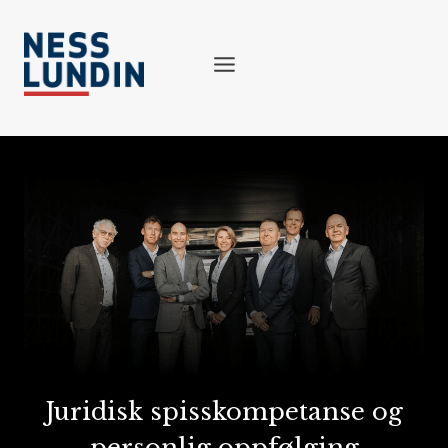
Skip
to
content
Juridisk spisskompetanse og
personlig oppfølging