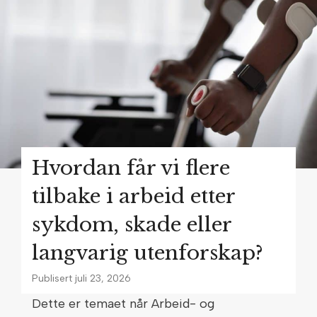
r
b
r
a
n
n
e
n
Hvordan får vi flere
i
K
tilbake i arbeid etter
r
sykdom, skade eller
o
langvarig utenforskap?
k
s
Publisert
juli 23, 2026
t
Dette er temaet når Arbeid- og
a