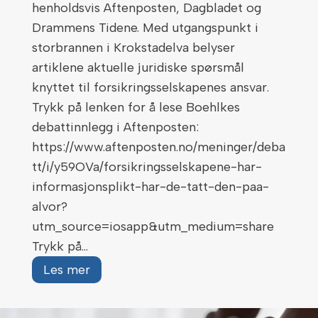
henholdsvis Aftenposten, Dagbladet og
Drammens Tidene. Med utgangspunkt i
storbrannen i Krokstadelva belyser
artiklene aktuelle juridiske spørsmål
knyttet til forsikringsselskapenes ansvar.
Trykk på lenken for å lese Boehlkes
debattinnlegg i Aftenposten:
https://www.aftenposten.no/meninger/deba
tt/i/y59OVa/forsikringsselskapene-har-
informasjonsplikt-har-de-tatt-den-paa-
alvor?
utm_source=iosapp&utm_medium=share
Trykk på…
S
Les mer
t
o