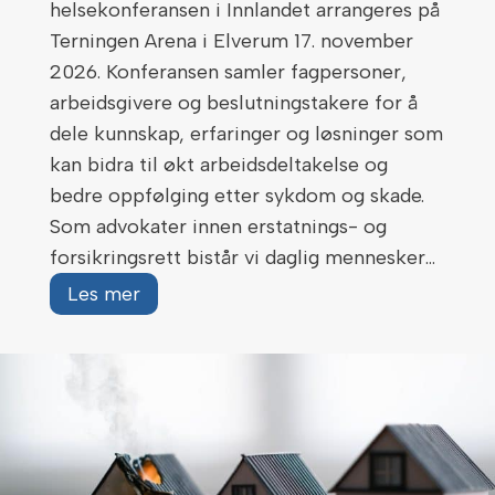
helsekonferansen i Innlandet arrangeres på
d
Terningen Arena i Elverum 17. november
e
2026. Konferansen samler fagpersoner,
l
arbeidsgivere og beslutningstakere for å
v
dele kunnskap, erfaringer og løsninger som
a
kan bidra til økt arbeidsdeltakelse og
r
bedre oppfølging etter sykdom og skade.
e
Som advokater innen erstatnings- og
i
forsikringsrett bistår vi daglig mennesker…
s
H
Les mer
e
v
r
o
s
r
p
d
ø
a
r
n
s