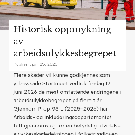
r
o
m
Historisk oppmykning
b
a
av
r
arbeidsulykkesbegrepet
n
e
Publisert
juni 25, 2026
e
Flere skader vil kunne godkjennes som
r
yrkesskade Stortinget vedtok fredag 12.
s
juni 2026 de mest omfattende endringene i
t
arbeidsulykkebegrepet på flere tiår.
a
Gjennom Prop. 93 L (2025–2026) har
t
Arbeids- og inkluderingsdepartementet
n
fått gjennomslag for en betydelig utvidelse
i
av yrkesskadedekningen i folketrygdloven.