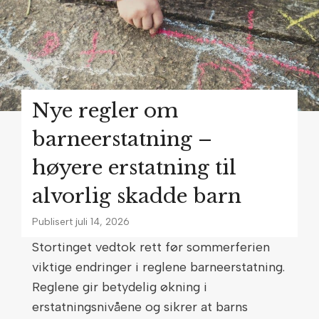
n
o
g
k
v
a
a
t
r
e
Nye regler om
i
r
g
s
barneerstatning –
u
k
høyere erstatning til
t
r
e
alvorlig skadde barn
i
n
v
Publisert
juli 14, 2026
f
e
Stortinget vedtok rett før sommerferien
o
r
viktige endringer i reglene barneerstatning.
r
l
Reglene gir betydelig økning i
s
o
erstatningsnivåene og sikrer at barns
k
v