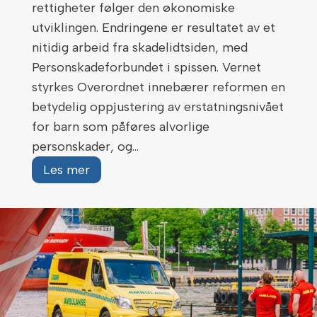
rettigheter følger den økonomiske
a
k
utviklingen. Endringene er resultatet av et
p
o
nitidig arbeid fra skadelidtsiden, med
?
m
Personskadeforbundet i spissen. Vernet
m
styrkes Overordnet innebærer reformen en
e
betydelig oppjustering av erstatningsnivået
n
for barn som påføres alvorlige
t
personskader, og…
a
N
Les mer
r
y
e
e
r
r
e
g
l
e