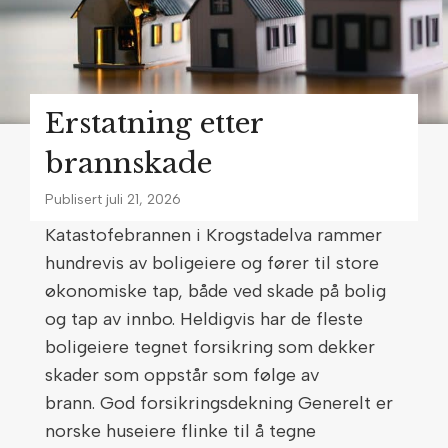
f
m
å
å
r
l
v
o
Erstatning etter
i
m
f
f
brannskade
l
o
Publisert
juli 21, 2026
e
r
Katastofebrannen i Krogstadelva rammer
r
s
hundrevis av boligeiere og fører til store
e
i
økonomiske tap, både ved skade på bolig
t
k
og tap av innbo. Heldigvis har de fleste
i
r
boligeiere tegnet forsikring som dekker
l
i
skader som oppstår som følge av
b
n
brann. God forsikringsdekning Generelt er
a
g
norske huseiere flinke til å tegne
k
s