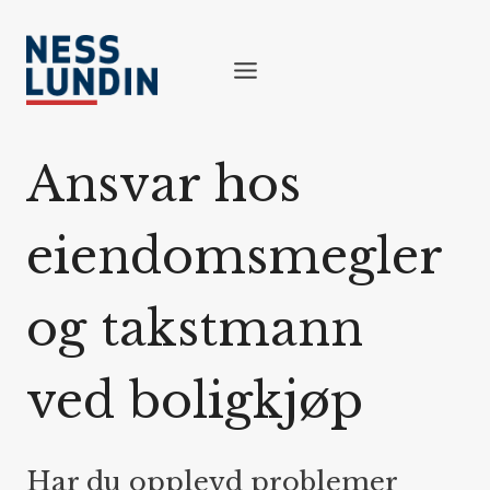
Skip
to
content
Ansvar hos
eiendomsmegler
og takstmann
ved boligkjøp
Har du opplevd problemer