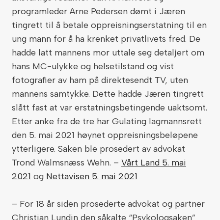
programleder Arne Pedersen dømt i Jæren
tingrett til å betale oppreisningserstatning til en
ung mann for å ha krenket privatlivets fred. De
hadde latt mannens mor uttale seg detaljert om
hans MC-ulykke og helsetilstand og vist
fotografier av ham på direktesendt TV, uten
mannens samtykke. Dette hadde Jæren tingrett
slått fast at var erstatningsbetingende uaktsomt.
Etter anke fra de tre har Gulating lagmannsrett
den 5. mai 2021 høynet oppreisningsbeløpene
ytterligere. Saken ble prosedert av advokat
Trond Walmsnæss Wehn. –
Vårt Land 5. mai
2021
og
Nettavisen 5. mai 2021
– For 18 år siden prosederte advokat og partner
Christian Lundin den såkalte “Psykologsaken”