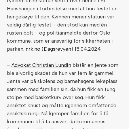
rykken da en statue veltet over henne i St.
Hanshaugen i forbindelse med at hun festet en
hengekøye til den. Kvinnen mener statuen var
veldig dårlig festet – den stod kun med én
rusten bolt – og politianmeldte derfor Oslo
kommune, som er ansvarlig for sikkerheten i
parken.
nrk.no (Dagsrevyen) 15.04.2024
–
Advokat Christian Lundin
bistår en jente som
ble alvorlig skadet da hun var fem år gammel.
Jenta var på skolens og barnehagens lekeplass
sammen med familien sin, da hun fikk en tung
stolpe med basketkurv over seg. Hun fikk
ansiktet knust og måtte igjennom omfattende
ansiktskirurgi. Nå kjemper familien for å få
kommunen til å ta ansvar, da kommunens