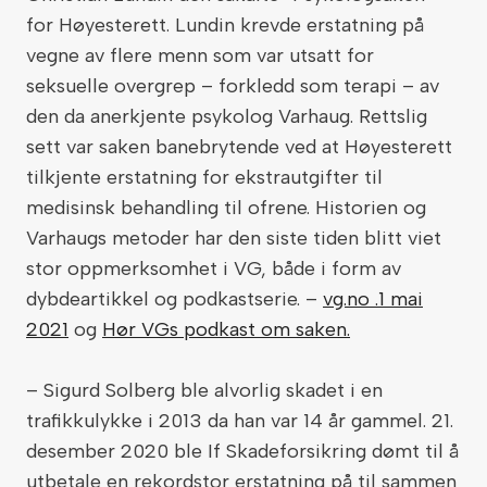
for Høyesterett. Lundin krevde erstatning på
vegne av flere menn som var utsatt for
seksuelle overgrep – forkledd som terapi – av
den da anerkjente psykolog Varhaug. Rettslig
sett var saken banebrytende ved at Høyesterett
tilkjente erstatning for ekstrautgifter til
medisinsk behandling til ofrene. Historien og
Varhaugs metoder har den siste tiden blitt viet
stor oppmerksomhet i VG, både i form av
dybdeartikkel og podkastserie. –
vg.no .1 mai
2021
og
Hør VGs podkast om saken.
– Sigurd Solberg ble alvorlig skadet i en
trafikkulykke i 2013 da han var 14 år gammel. 21.
desember 2020 ble If Skadeforsikring dømt til å
utbetale en rekordstor erstatning på til sammen