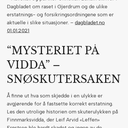
Dagbladet om raset i Gjerdrum og de ulike
erstatnings- og forsikringsordningene som er
aktuelle i slike situasjoner. –
dagbladet.no
01.01.2021
“MYSTERIET PÅ
VIDDA” –
SNØSKUTERSAKEN
Å finne ut hva som skjedde i en ulykke er
avgjørende for å fastsette korrekt erstatning.
Les den utrolige historien om skuterulykken på
Finnmarksvidda, der Leif Arvid «Leffen»
Ernstsen ble hardt skadet og ingen av de