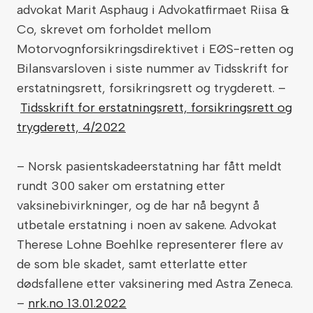
advokat Marit Asphaug i Advokatfirmaet Riisa &
Co, skrevet om forholdet mellom
Motorvognforsikringsdirektivet i EØS-retten og
Bilansvarsloven i siste nummer av Tidsskrift for
erstatningsrett, forsikringsrett og trygderett. –
Tidsskrift for erstatnings­rett, forsikrings­rett og
trygde­rett, 4/2022
– Norsk pasientskadeerstatning har fått meldt
rundt 300 saker om erstatning etter
vaksinebivirkninger, og de har nå begynt å
utbetale erstatning i noen av sakene. Advokat
Therese Lohne Boehlke representerer flere av
de som ble skadet, samt etterlatte etter
dødsfallene etter vaksinering med Astra Zeneca.
–
nrk.no 13.01.2022