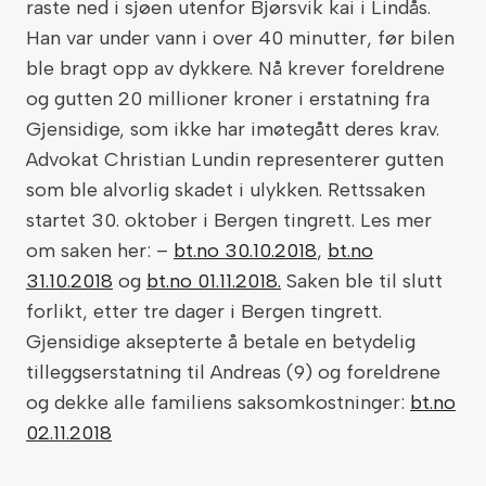
raste ned i sjøen utenfor Bjørsvik kai i Lindås.
Han var under vann i over 40 minutter, før bilen
ble bragt opp av dykkere. Nå krever foreldrene
og gutten 20 millioner kroner i erstatning fra
Gjensidige, som ikke har imøtegått deres krav.
Advokat Christian Lundin representerer gutten
som ble alvorlig skadet i ulykken. Rettssaken
startet 30. oktober i Bergen tingrett. Les mer
om saken her: –
bt.no 30.10.2018
,
bt.no
31.10.2018
og
bt.no 01.11.2018.
Saken ble til slutt
forlikt, etter tre dager i Bergen tingrett.
Gjensidige aksepterte å betale en betydelig
tilleggserstatning til Andreas (9) og foreldrene
og dekke alle familiens saksomkostninger:
bt.no
02.11.2018