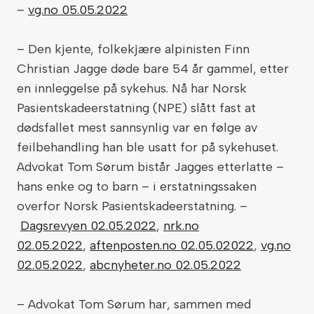
–
vg.no 05.05.2022
– Den kjente, folkekjære alpinisten Finn
Christian Jagge døde bare 54 år gammel, etter
en innleggelse på sykehus. Nå har Norsk
Pasientskadeerstatning (NPE) slått fast at
dødsfallet mest sannsynlig var en følge av
feilbehandling han ble usatt for på sykehuset.
Advokat Tom Sørum bistår Jagges etterlatte –
hans enke og to barn – i erstatningssaken
overfor Norsk Pasientskadeerstatning. –
Dagsrevyen 02.05.2022
,
nrk.no
02.05.2022
,
aftenposten.no 02.05.02022
,
vg.no
02.05.2022
,
abcnyheter.no 02.05.2022
– Advokat Tom Sørum har, sammen med