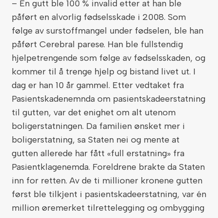
– En gutt ble 100 % invalid etter at han ble
påført en alvorlig fødselsskade i 2008. Som
følge av surstoffmangel under fødselen, ble han
påført Cerebral parese. Han ble fullstendig
hjelpetrengende som følge av fødselsskaden, og
kommer til å trenge hjelp og bistand livet ut. I
dag er han 10 år gammel. Etter vedtaket fra
Pasientskadenemnda om pasientskadeerstatning
til gutten, var det enighet om alt utenom
boligerstatningen. Da familien ønsket mer i
boligerstatning, sa Staten nei og mente at
gutten allerede har fått «full erstatning» fra
Pasientklagenemda. Foreldrene brakte da Staten
inn for retten. Av de ti millioner kronene gutten
først ble tilkjent i pasientskadeerstatning, var én
million øremerket tilrettelegging og ombygging