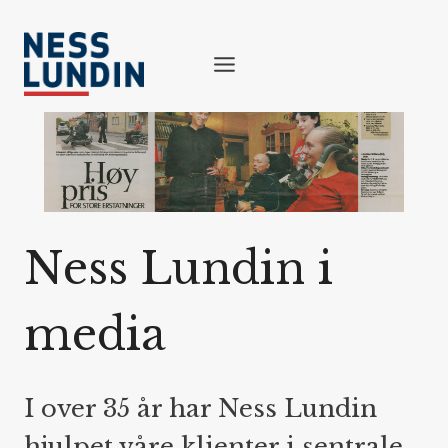
Skip
to
content
Ness Lundin i
media
I over 35 år har Ness Lundin
hjulpet våre klienter i sentrale