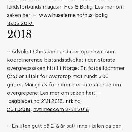
landsforbunds magasin Hus & Bolig. Les mer om
saken her: –
www.huseierne.no/hus-bolig
15.03.2019.
2018
– Advokat Christian Lundin er oppnevnt som
koordinerende bistandsadvokat i den største
overgrepssaken hittil i Norge: En fotballdommer
(26) er tiltalt for overgrep mot rundt 300
gutter. Mange av foreldrene er intetanende om
overgrepene. Les mer om saken her: –
dagbladet.no 21.11.2018
,
nrk.no
20.11.2018
,
nytimes.com 24.11.2018
– En liten gutt på 2 ½ år satt inne i bilen da den