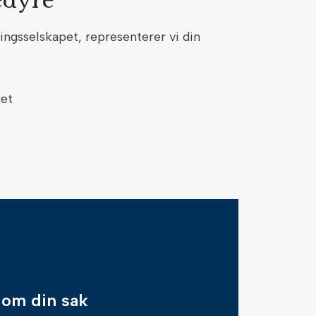
sedyre
ngsselskapet, representerer vi din
pet