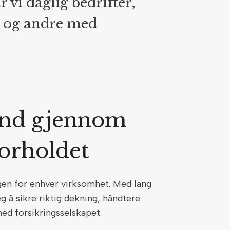
r vi daglig bedrifter,
g og andre med
and gjennom
forholdet
ingen for enhver virksomhet. Med lang
eg å sikre riktig dekning, håndtere
med forsikringsselskapet.