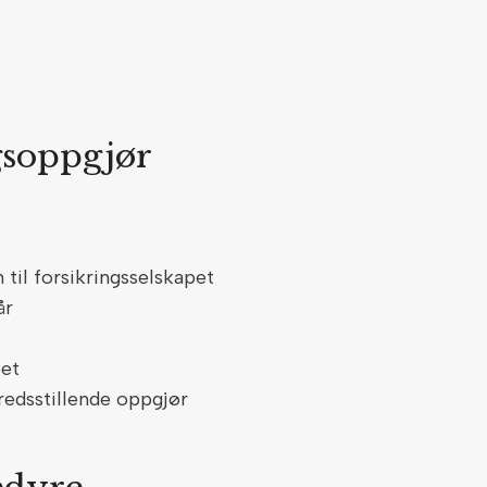
ngsoppgjør
til forsikringsselskapet
år
pet
fredsstillende oppgjør