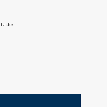
r
 tvister: