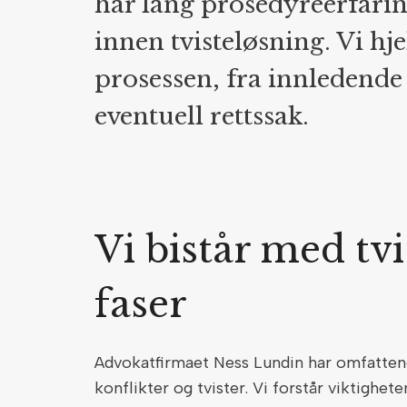
har lang prosedyreerfari
innen tvisteløsning. Vi h
prosessen, fra innledende 
eventuell rettssak.
Vi bistår med tvi
faser
Advokatfirmaet Ness Lundin har omfattend
konflikter og tvister. Vi forstår viktighet