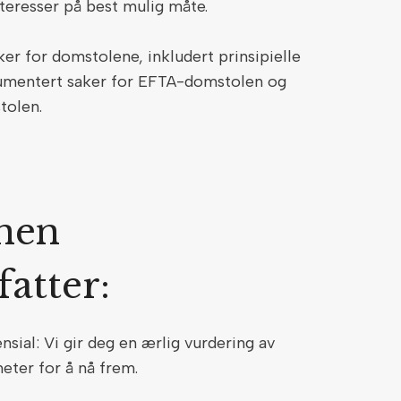
nteresser på best mulig måte.
er for domstolene, inkludert prinsipielle
argumentert saker for EFTA-domstolen og
tolen.
nnen
fatter:
sial: Vi gir deg en ærlig vurdering av
heter for å nå frem.