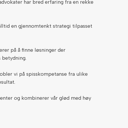
dvokater har bred erfaring fra en rekke
lltid en gjennomtenkt strategi tilpasset
erer på å finne løsninger der
ns betydning.
bler vi på spisskompetanse fra ulike
esultat.
klienter og kombinerer vår glød med høy