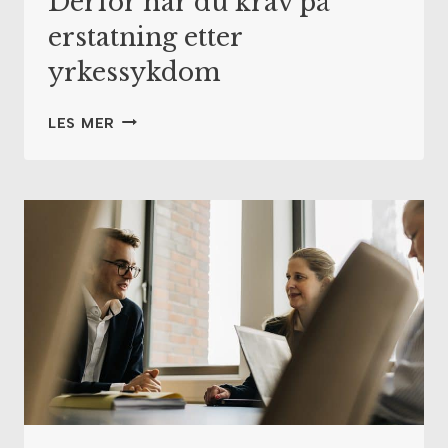
Derfor har du krav på
erstatning etter
yrkessykdom
DERFOR
LES MER
HAR
DU
KRAV
PÅ
ERSTATNING
ETTER
YRKESSYKDOM