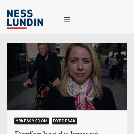
Skip
to
content
YRKESSYKDOM
DYBDESAK