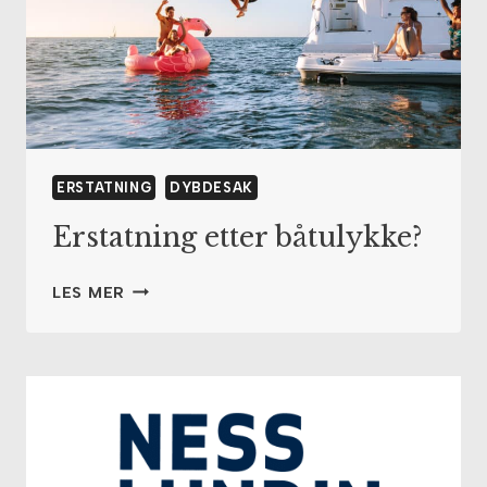
GIKK
TIL
DOMSTOLEN
OG
FIKK
10,2
MILLIONER
ERSTATNING
DYBDESAK
KRONER
Erstatning etter båtulykke?
ERSTATNING
LES MER
ETTER
BÅTULYKKE?