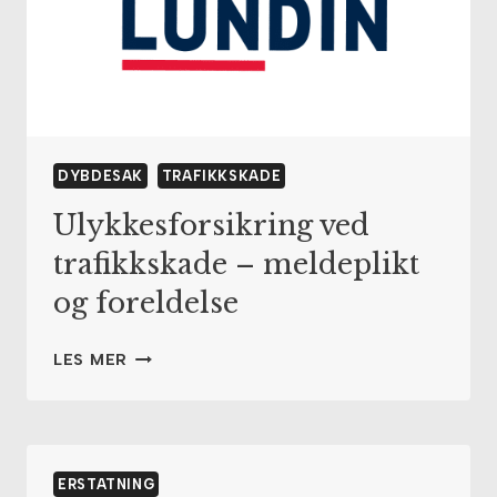
DYBDESAK
TRAFIKKSKADE
Ulykkesforsikring ved
trafikkskade – meldeplikt
og foreldelse
ULYKKESFORSIKRING
LES MER
VED
TRAFIKKSKADE
–
MELDEPLIKT
OG
ERSTATNING