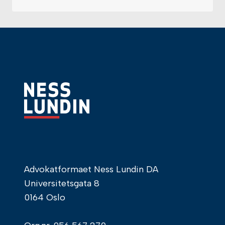
–
30
ÅRS
KAMP
FOR
RIKTIG
ERSTATNING
SYNES
Å
GÅ
MOT
SLUTTEN
Advokatformaet Ness Lundin DA
Universitetsgata 8
0164 Oslo