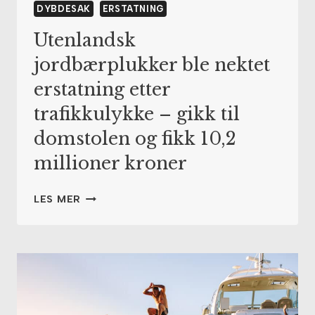
DYBDESAK
ERSTATNING
Utenlandsk
jordbærplukker ble nektet
erstatning etter
trafikkulykke – gikk til
domstolen og fikk 10,2
millioner kroner
UTENLANDSK
LES MER
JORDBÆRPLUKKER
BLE
NEKTET
ERSTATNING
ETTER
TRAFIKKULYKKE
–