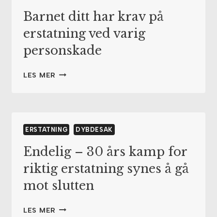
FORELDELSE
Barnet ditt har krav på
erstatning ved varig
personskade
BARNET
LES MER
DITT
HAR
KRAV
PÅ
ERSTATNING
ERSTATNING
DYBDESAK
VED
Endelig – 30 års kamp for
VARIG
PERSONSKADE
riktig erstatning synes å gå
mot slutten
ENDELIG
LES MER