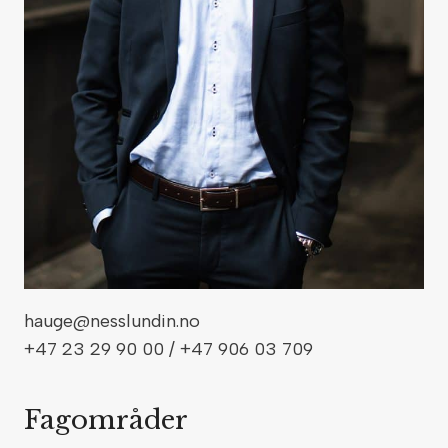
hauge@nesslundin.no
+47 23 29 90 00 / +47 906 03 709
Fagområder