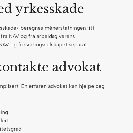
ed yrkesskade
esskade> beregnes ménerstatningen litt
 fra NAV og fra arbeidsgiverens
 NAV og forsikringsselskapet separat.
kontakte advokat
lisert. En erfaren advokat kan hjelpe deg
ning
rdert
itetsgrad