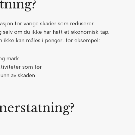
tning?
sjon for varige skader som reduserer
ng selv om du ikke har hatt et økonomisk tap.
m ikke kan måles i penger, for eksempel:
g og mark
ktiviteter som før
grunn av skaden
nerstatning?