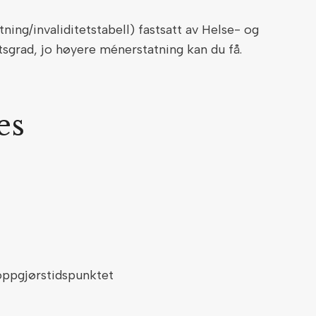
tning/invaliditetstabell) fastsatt av Helse- og
tsgrad, jo høyere ménerstatning kan du få.
es
oppgjørstidspunktet