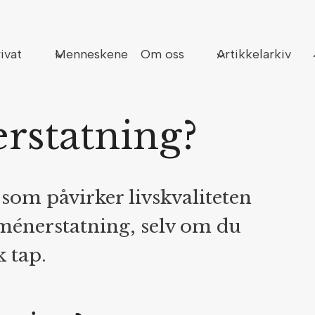
Sø
ivat
Menneskene
Om oss
Artikkelarkiv
rstatning?
 som påvirker livskvaliteten
 ménerstatning, selv om du
k tap.