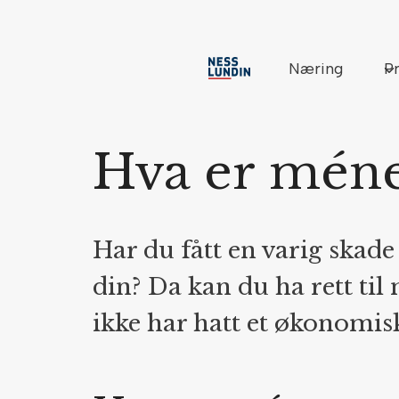
Skip
to
content
Næring
Pr
Hva er méne
Har du fått en varig skade
din? Da kan du ha rett til
ikke har hatt et økonomis