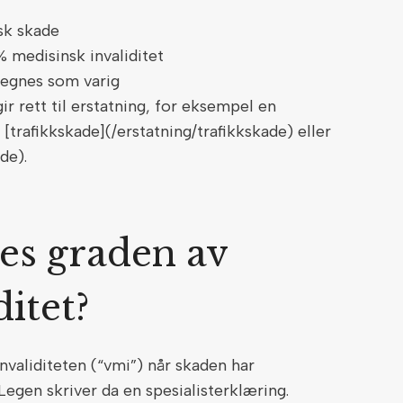
nsk skade
% medisinsk invaliditet
 regnes som varig
 rett til erstatning, for eksempel en
[trafikkskade](/erstatning/trafikkskade) eller
ade).
es graden av
ditet?
nvaliditeten (“vmi”) når skaden har
 Legen skriver da en spesialisterklæring.