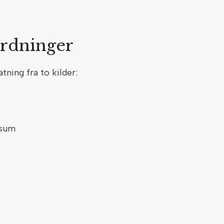
ordninger
tning fra to kilder:
ssum