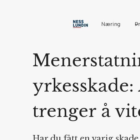
Skip
to
content
Næring
Pr
Menerstatni
yrkesskade: 
trenger å vit
Har du fått en varig skade