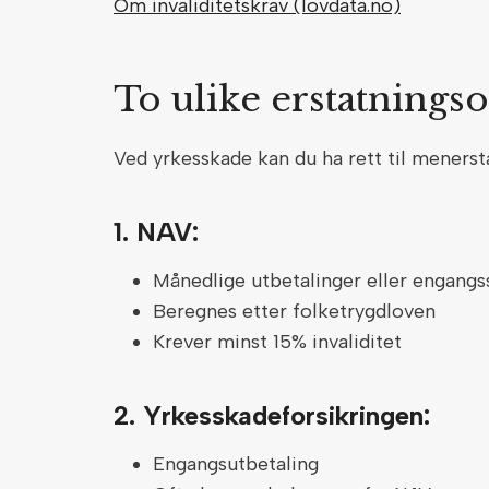
Om invaliditetskrav (lovdata.no)
To ulike erstatnings
Ved yrkesskade kan du ha rett til menersta
1. NAV:
Månedlige utbetalinger eller engang
Beregnes etter folketrygdloven
Krever minst 15% invaliditet
2. Yrkesskadeforsikringen:
Engangsutbetaling