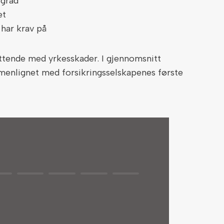
sgrad
et
 har krav på
ttende med yrkesskader. I gjennomsnitt
menlignet med forsikringsselskapenes første