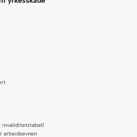
om yrkesskade
ert
 invaliditetstabell
r arbeidsevnen