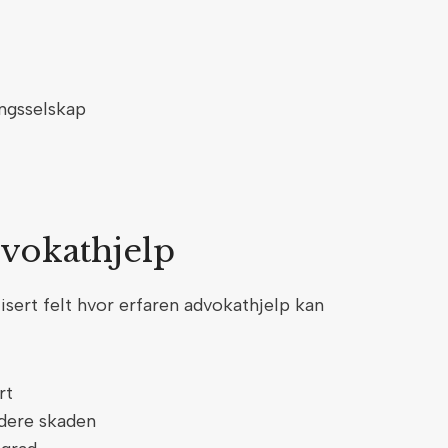
ingsselskap
dvokathjelp
sert felt hvor erfaren advokathjelp kan
rt
rdere skaden