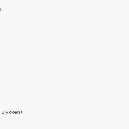
t
r ulykken)