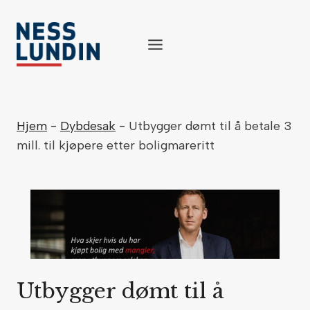
Skip
to
content
Hjem
-
Dybdesak
-
Utbygger dømt til å betale 3
mill. til kjøpere etter boligmareritt
Utbygger dømt til å