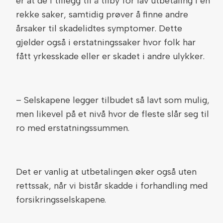
er at de i tillegg til å tilby for lav utbetaling i en
rekke saker, samtidig prøver å finne andre
årsaker til skadelidtes symptomer. Dette
gjelder også i erstatningssaker hvor folk har
fått yrkesskade eller er skadet i andre ulykker.
– Selskapene legger tilbudet så lavt som mulig,
men likevel på et nivå hvor de fleste slår seg til
ro med erstatningssummen.
Det er vanlig at utbetalingen øker også uten
rettssak, når vi bistår skadde i forhandling med
forsikringsselskapene.