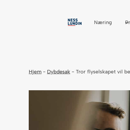
Skip
to
content
Næring
Pr
Hjem
-
Dybdesak
-
Tror flyselskapet vil 