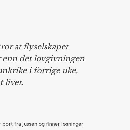
or at flyselskapet
r enn det lovgivningen
rankrike i forrige uke,
 livet.
r bort fra jussen og finner løsninger