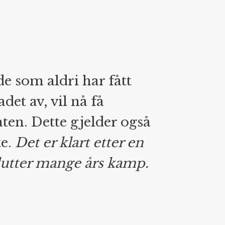
e som aldri har fått
det av, vil nå få
aten. Dette gjelder også
te.
Det er klart etter en
utter mange års kamp.