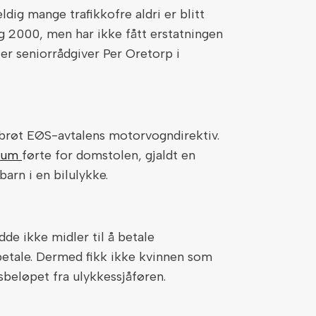
ldig mange trafikkofre aldri er blitt
g 2000, men har ikke fått erstatningen
sier seniorrådgiver Per Oretorp i
brøt EØS-avtalens motorvogndirektiv.
rum
førte for domstolen, gjaldt en
rn i en bilulykke.
de ikke midler til å betale
 betale. Dermed fikk ikke kvinnen som
gsbeløpet fra ulykkessjåføren.