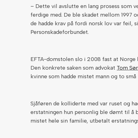
– Dette vil avslutte en lang prosess som ve
ferdige med. De ble skadet mellom 1997 o
de hadde krav på fordi norsk lov var feil, 
Personskadeforbundet.
EFTA-domstolen slo i 2008 fast at Norge 
Den konkrete saken som advokat
Tom Sø
kvinne som hadde mistet mann og to små ba
Sjåføren de kolliderte med var ruset og had
erstatningen hun personlig ble dømt til å
mistet hele sin familie, utbetalt erstatnin