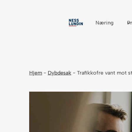
Skip
to
content
Næring
Pr
Hjem
-
Dybdesak
-
Trafikkofre vant mot s