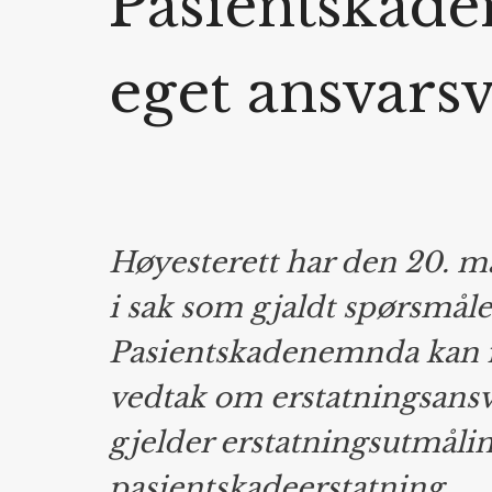
Pasientskade
eget ansvars
Høyesterett har den 20. ma
i sak som gjaldt spørsmål
Pasientskadenemnda kan få
vedtak om erstatningsansvar
gjelder erstatningsutmåli
pasientskadeerstatning.