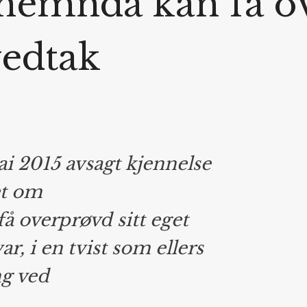
nemnda kan få ov
vedtak
i 2015 avsagt kjennelse
et om
 overprøvd sitt eget
, i en tvist som ellers
ng ved