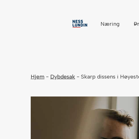
Skip
to
content
Næring
Pr
Hjem
-
Dybdesak
-
Skarp dissens i Høyest