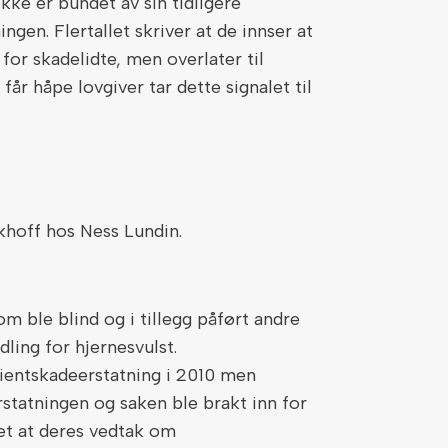
ikke er bundet av sin tidligere
ngen. Flertallet skriver at de innser at
for skadelidte, men overlater til
får håpe lovgiver tar dette signalet til
khoff hos Ness Lundin.
om ble blind og i tillegg påført andre
ling for hjernesvulst.
ientskadeerstatning i 2010 men
statningen og saken ble brakt inn for
et at deres vedtak om