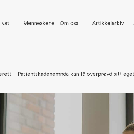
Sø
ivat
Menneskene
Om oss
Artikkelarkiv
erett – Pasientskadenemnda kan få overprøvd sitt ege