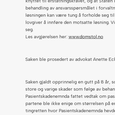
knyttet til erstatningskravet, og at Staten 
behandling av ansvarsspørsmålet i forvaltni
løsningen kan være tung å forholde seg til 
lovgiver å innføre den motsatte løsning. Vi 
seg.
Les avgjørelsen her:
www.domstol.no
Saken ble prosedert av advokat Anette Ec
Saken gjaldt opprinnelig en gutt på 8 år, s
store og varige skader som følge av behand
Pasientskadenemnda fattet vedtak om pas
partene ble ikke enige om størrelsen på er
tingretten hvor Pasientskadenemnda hevd