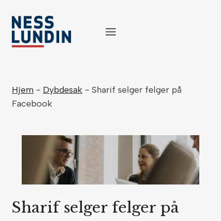
Skip
to
content
Hjem
-
Dybdesak
-
Sharif selger felger på
Facebook
Sharif selger felger på