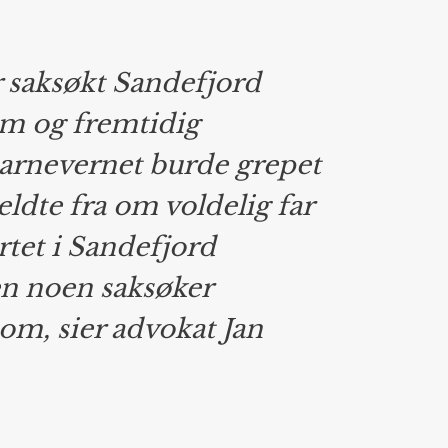
 saksøkt Sandefjord
m og fremtidig
arnevernet burde grepet
meldte fra om voldelig far
rtet i Sandefjord
den noen saksøker
m, sier advokat Jan