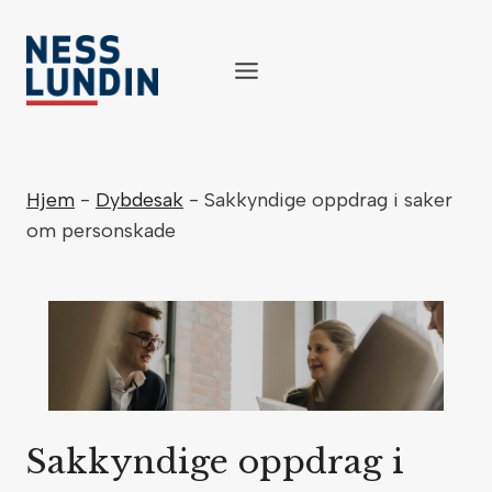
Skip
to
content
Hjem
-
Dybdesak
-
Sakkyndige oppdrag i saker
om personskade
Sakkyndige oppdrag i