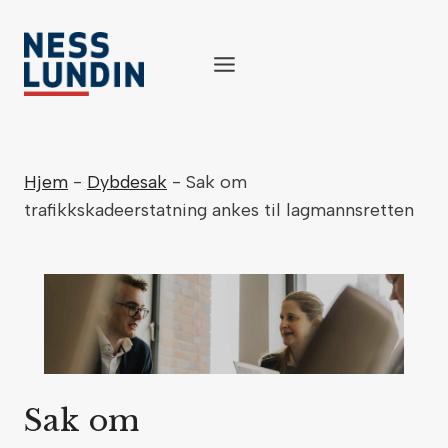
Skip
to
content
Hjem
-
Dybdesak
-
Sak om
trafikkskadeerstatning ankes til lagmannsretten
Sak om