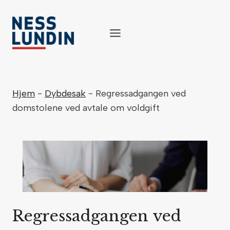
Skip
to
content
Hjem
-
Dybdesak
-
Regressadgangen ved
domstolene ved avtale om voldgift
Regressadgangen ved