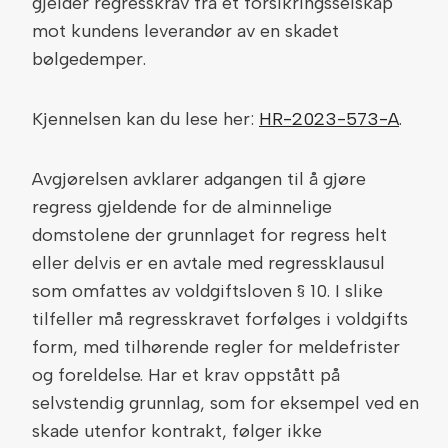
gjelder regresskrav fra et forsikringsselskap
mot kundens leverandør av en skadet
bølgedemper.
Kjennelsen kan du lese her:
HR-2023-573-A
.
Avgjørelsen avklarer adgangen til å gjøre
regress gjeldende for de alminnelige
domstolene der grunnlaget for regress helt
eller delvis er en avtale med regressklausul
som omfattes av voldgiftsloven § 10. I slike
tilfeller må regresskravet forfølges i voldgifts
form, med tilhørende regler for meldefrister
og foreldelse. Har et krav oppstått på
selvstendig grunnlag, som for eksempel ved en
skade utenfor kontrakt, følger ikke