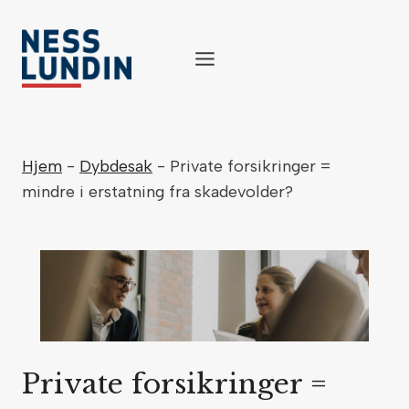
Skip
to
content
Hjem
-
Dybdesak
-
Private forsikringer =
mindre i erstatning fra skadevolder?
Private forsikringer =