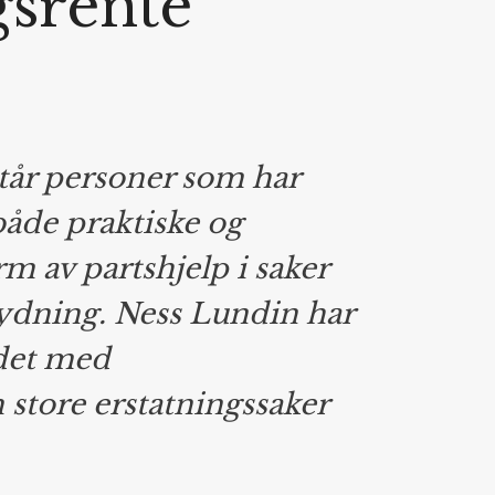
gsrente
tår personer som har
 både praktiske og
rm av partshjelp i saker
etydning. Ness Lundin har
det med
store erstatningssaker