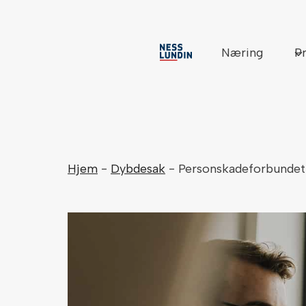
Skip
to
content
Næring
Pr
Hjem
-
Dybdesak
-
Personskadeforbundet b