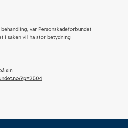
l behandling, var Personskadeforbundet
et i saken vil ha stor betydning
på sin
bundet.no/?p=2504