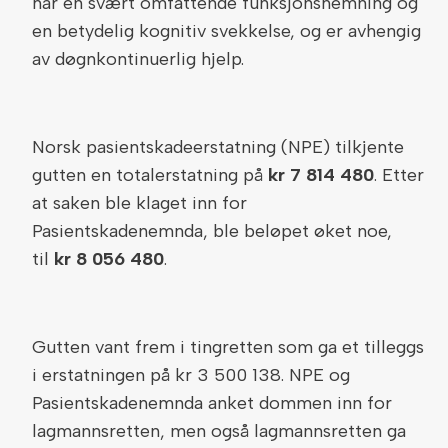
har en svært omfattende funksjonshemning og
en betydelig kognitiv svekkelse, og er avhengig
av døgnkontinuerlig hjelp.
Norsk pasientskadeerstatning (NPE) tilkjente
gutten en totalerstatning på
kr 7 814 480
. Etter
at saken ble klaget inn for
Pasientskadenemnda, ble beløpet øket noe,
til
kr 8 056 480
.
Gutten vant frem i tingretten som ga et tilleggs
i erstatningen på kr 3 500 138. NPE og
Pasientskadenemnda anket dommen inn for
lagmannsretten, men også lagmannsretten ga