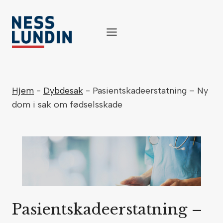
Skip
to
content
Hjem
-
Dybdesak
-
Pasientskadeerstatning – Ny
dom i sak om fødselsskade
Pasientskadeerstatning –