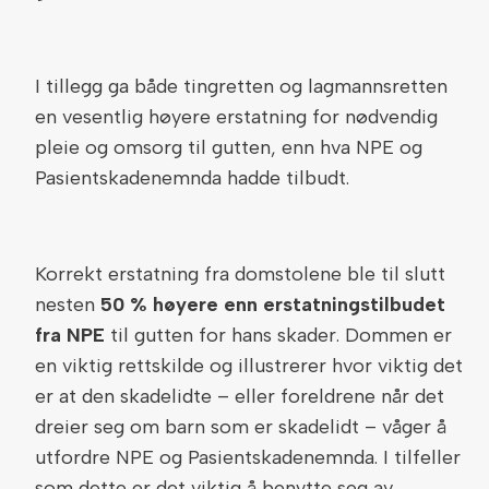
I tillegg ga både tingretten og lagmannsretten
en vesentlig høyere erstatning for nødvendig
pleie og omsorg til gutten, enn hva NPE og
Pasientskadenemnda hadde tilbudt.
Korrekt erstatning fra domstolene ble til slutt
nesten
50 % høyere
enn erstatningstilbudet
fra NPE
til gutten for hans skader. Dommen er
en viktig rettskilde og illustrerer hvor viktig det
er at den skadelidte – eller foreldrene når det
dreier seg om barn som er skadelidt – våger å
utfordre NPE og Pasientskadenemnda. I tilfeller
som dette er det viktig å benytte seg av