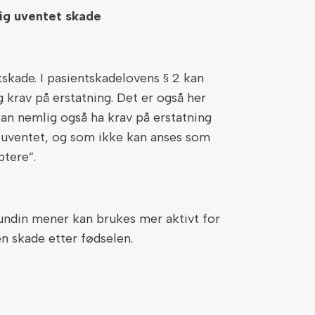
lig uventet skade
tskade. I pasientskadelovens § 2 kan
g krav på erstatning. Det er også her
kan nemlig også ha krav på erstatning
g uventet, og som ikke kan anses som
ptere”.
undin mener kan brukes mer aktivt for
en skade etter fødselen.