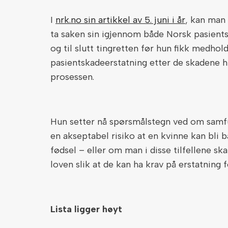
I
nrk.no sin artikkel av 5. juni i år
, kan man
ta saken sin igjennom både Norsk pasient
og til slutt tingretten før hun fikk medhol
pasientskadeerstatning etter de skadene hu
prosessen.
Hun setter nå spørsmålstegn ved om samfu
en akseptabel risiko at en kvinne kan bli b
fødsel – eller om man i disse tilfellene 
loven slik at de kan ha krav på erstatning 
Lista ligger høyt