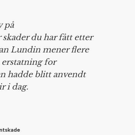
v på
skader du har fått etter
ian Lundin mener flere
 erstatning for
n hadde blitt anvendt
r i dag.
entskade