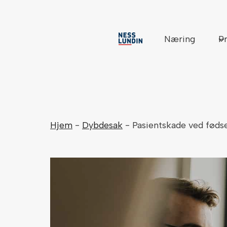
Skip
to
content
Næring
Pr
Hjem
-
Dybdesak
-
Pasientskade ved føds