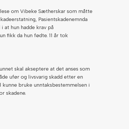
 lese om Vibeke Sætherskar som måtte
skadeerstatning, Pasientskadenemnda
d i at hun hadde krav på
n fikk da hun fødte. 11 år tok
nnet skal akseptere at det anses som
åde ufør og livsvarig skadd etter en
skal kunne bruke unntaksbestemmelsen i
for skadene.