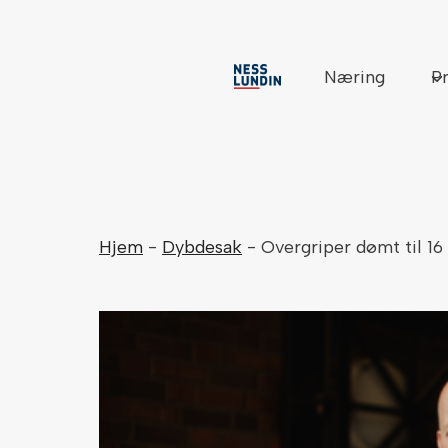
Skip
to
content
Næring
Pr
Hjem
-
Dybdesak
-
Overgriper dømt til 16 å