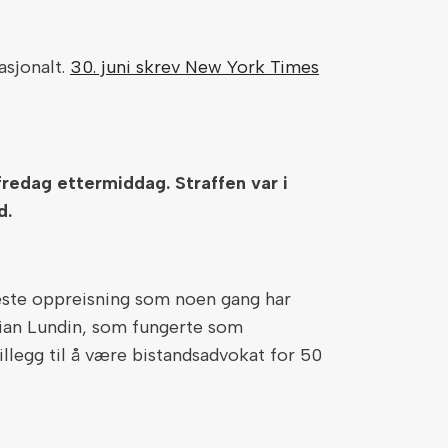
asjonalt.
30. juni skrev New York Times
redag ettermiddag. Straffen var i
d.
øyeste oppreisning som noen gang har
istian Lundin, som fungerte som
illegg til å være bistandsadvokat for 50