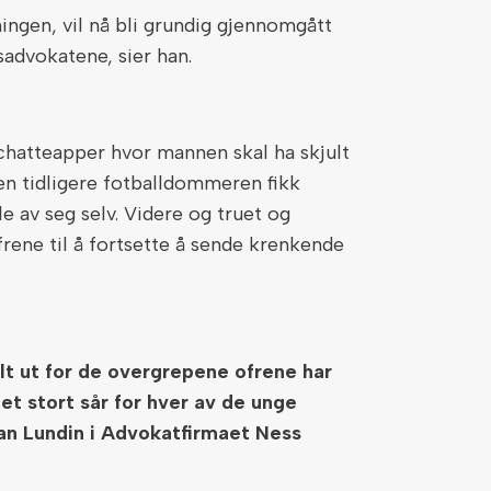
ngen, vil nå bli grundig gjennomgått
dvokatene, sier han.
 chatteapper hvor mannen skal ha skjult
en tidligere fotballdommeren fikk
e av seg selv. Videre og truet og
rene til å fortsette å sende krenkende
lt ut for de overgrepene ofrene har
å et stort sår for hver av de unge
ian Lundin i Advokatfirmaet Ness