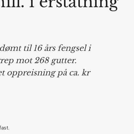
mill. i erstatning
mt til 16 års fengsel i
rep mot 268 gutter.
et oppreisning på ca. kr
ast.