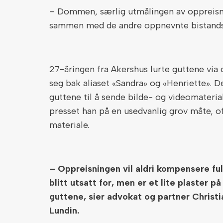
– Dommen, særlig utmålingen av oppreisni
sammen med de andre oppnevnte bistandsa
27-åringen fra Akershus lurte guttene via
seg bak aliaset «Sandra» og «Henriette». D
guttene til å sende bilde- og videomaterial
presset han på en usedvanlig grov måte, of
materiale.
– Oppreisningen vil aldri kompensere ful
blitt utsatt for, men er et lite plaster p
guttene, sier advokat og partner Christ
Lundin.