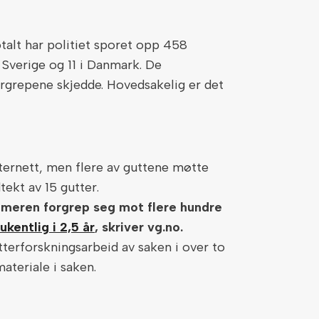
otalt har politiet sporet opp 458
 Sverige og 11 i Danmark. De
ergrepene skjedde. Hovedsakelig er det
nternett, men flere av guttene møtte
tekt av 15 gutter.
meren forgrep seg mot flere hundre
kentlig i 2,5 år
, skriver vg.no.
tterforskningsarbeid av saken i over to
ateriale i saken.