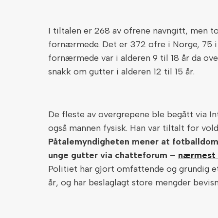
I tiltalen er 268 av ofrene navngitt, men t
fornærmede. Det er 372 ofre i Norge, 75 i
fornærmede var i alderen 9 til 18 år da ov
snakk om gutter i alderen 12 til 15 år.
De fleste av overgrepene ble begått via I
også mannen fysisk. Han var tiltalt for vold
Påtalemyndigheten mener at fotballdom
unge gutter via chatteforum –
nærmest u
Politiet har gjort omfattende og grundig e
år, og har beslaglagt store mengder bevism