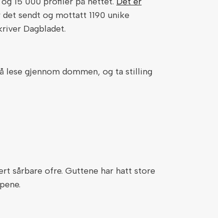
og 15 000 profiler på nettet.
Det er
 er det sendt og mottatt 1190 unike
skriver Dagbladet.
å lese gjennom dommen, og ta stilling
rt sårbare ofre. Guttene har hatt store
pene.