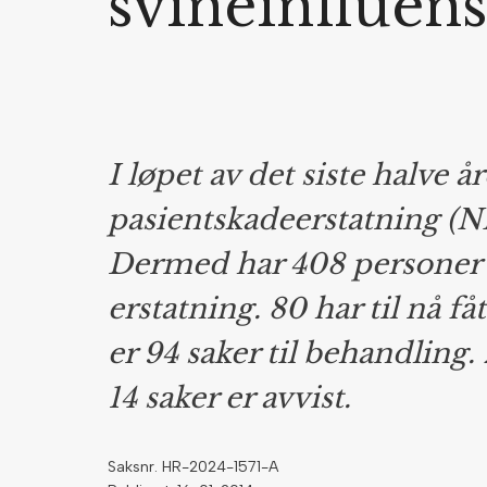
svineinfluen
I løpet av det siste halve å
pasientskadeerstatning (NP
Dermed har 408 persone
erstatning. 80 har til nå f
er 94 saker til behandling.
14 saker er avvist.
Saksnr. HR-2024-1571-A