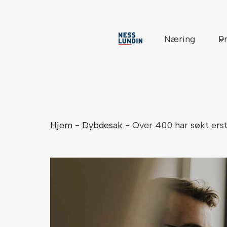
Skip
to
content
Næring
Pr
Hjem
-
Dybdesak
-
Over 400 har søkt erst