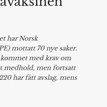
savaksinen
ret har Norsk
E) mottatt 70 nye saker.
r kommet med krav om
ått medhold, men fortsatt
 220 har fått avslag, mens