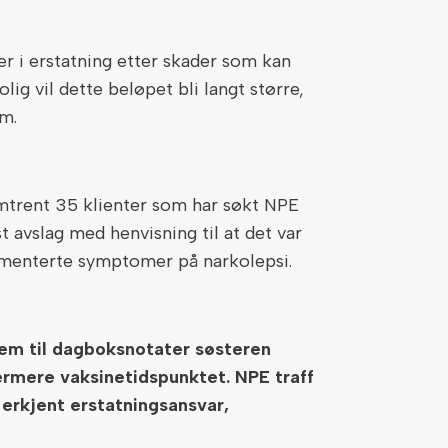
er i erstatning etter skader som kan
lig vil dette beløpet bli langt større,
om.
trent 35 klienter som har søkt NPE
st avslag med henvisning til at det var
umenterte symptomer på narkolepsi.
frem til dagboksnotater søsteren
mere vaksinetidspunktet. NPE traff
erkjent erstatningsansvar,