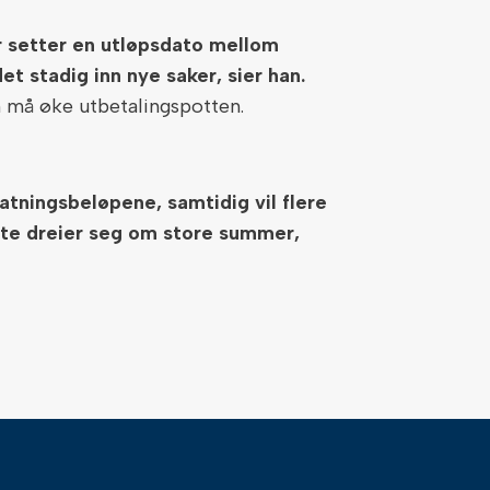
r setter en utløpsdato mellom
 stadig inn nye saker, sier han.
n må øke utbetalingspotten.
tatningsbeløpene, samtidig vil flere
dette dreier seg om store summer,