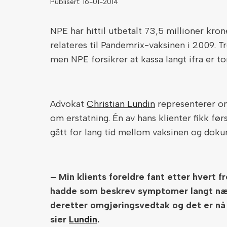
Publisert: 16-01-2014
NPE har hittil utbetalt 73,5 millioner kron
relateres til Pandemrix-vaksinen i 2009. Tro
men NPE forsikrer at kassa langt ifra er t
Advokat
Christian Lundin
representerer om
om erstatning. Én av hans klienter fikk før
gått for lang tid mellom vaksinen og dok
– Min klients foreldre fant etter hvert 
hadde som beskrev symptomer langt nær
deretter omgjøringsvedtak og det er nå 
sier
Lundin
.