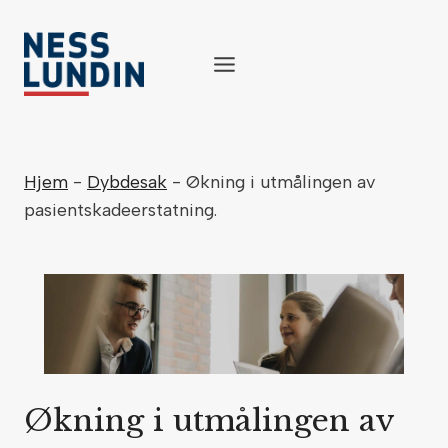
Skip
to
content
Hjem
-
Dybdesak
-
Økning i utmålingen av
pasientskadeerstatning.
Økning i utmålingen av