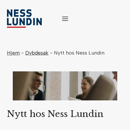
Skip
to
content
Hjem
-
Dybdesak
-
Nytt hos Ness Lundin
Nytt hos Ness Lundin