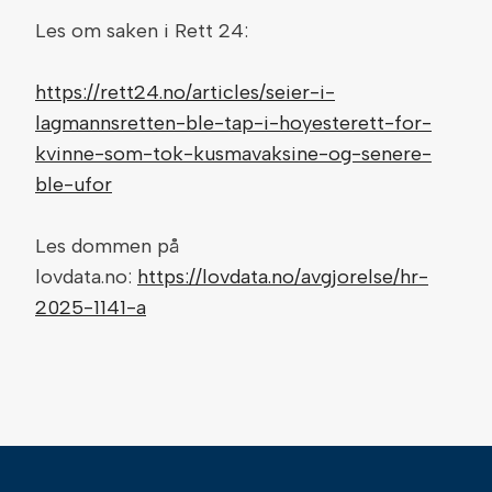
Les om saken i Rett 24:
https://rett24.no/articles/seier-i-
lagmannsretten-ble-tap-i-hoyesterett-for-
kvinne-som-tok-kusmavaksine-og-senere-
ble-ufor
Les dommen på
lovdata.no:
https://lovdata.no/avgjorelse/hr-
2025-1141-a