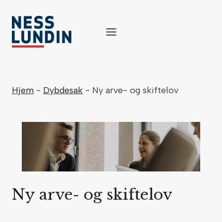
Skip
to
content
Hjem
-
Dybdesak
-
Ny arve- og skiftelov
Ny arve- og skiftelov