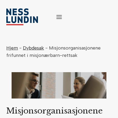
Skip
to
content
Hjem
-
Dybdesak
-
Misjonsorganisasjonene
frifunnet i misjonærbarn-rettsak
Misjonsorganisasjonene