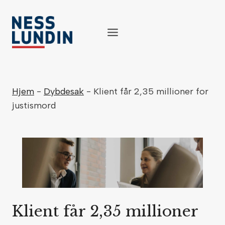
Skip
to
content
Hjem
-
Dybdesak
-
Klient får 2,35 millioner for
justismord
Klient får 2,35 millioner