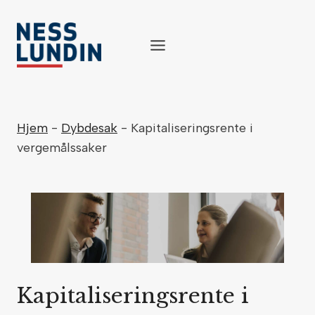
Skip
to
content
Hjem
-
Dybdesak
-
Kapitaliseringsrente i
vergemålssaker
Kapitaliseringsrente i