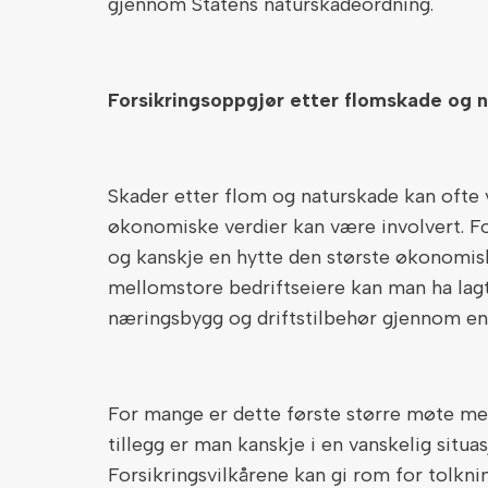
gjennom Statens naturskadeordning.
Forsikringsoppgjør etter flomskade og 
Skader etter flom og naturskade kan ofte
økonomiske verdier kan være involvert. Fo
og kanskje en hytte den største økonomis
mellomstore bedriftseiere kan man ha lagt 
næringsbygg og driftstilbehør gjennom en
For mange er dette første større møte med 
tillegg er man kanskje i en vanskelig situa
Forsikringsvilkårene kan gi rom for tolkni