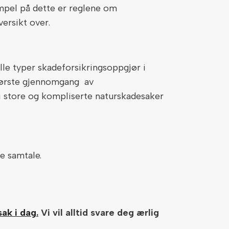
empel på dette er reglene om
versikt over.
alle typer skadeforsikringsoppgjør i
l første gjennomgang av
 i store og kompliserte naturskadesaker
e samtale.
ak i dag.
Vi vil alltid svare deg ærlig