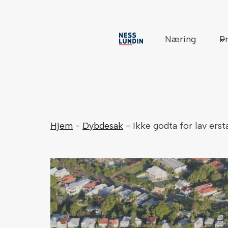
Skip
to
content
Næring
Pr
Hjem
-
Dybdesak
-
Ikke godta for lav erst