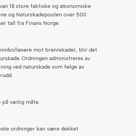
kan få store faktiske og økonomiske
apene og Naturskadepoolen over 500
ser tall fra Finans Norge.
 innbo/løsøre mot brannskader, blir det
urskade. Ordningen administreres av
tning ved naturskade som følge av
rudd.
p på vanlig måte.
ivate ordninger kan være dekket