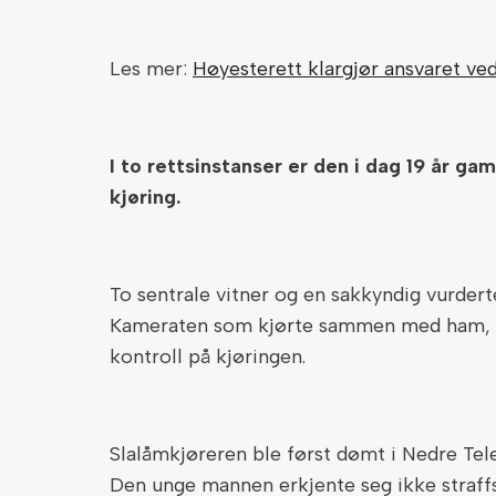
Les mer:
Høyesterett klargjør ansvaret ved
I to rettsinstanser er den i dag 19 år g
kjøring.
To sentrale vitner og en sakkyndig vurderte 
Kameraten som kjørte sammen med ham, 
kontroll på kjøringen.
Slalåmkjøreren ble først dømt i Nedre Tel
Den unge mannen erkjente seg ikke straffs