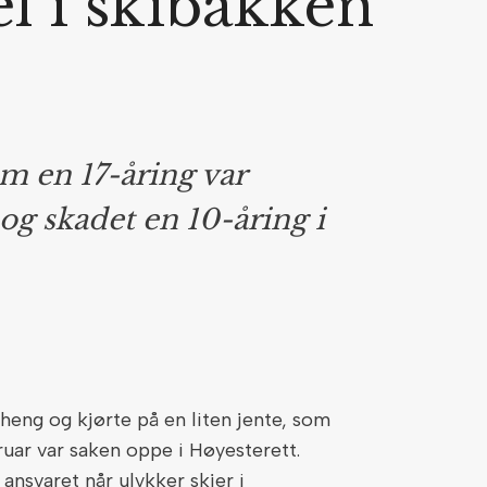
el i skibakken
m en 17-åring var
og skadet en 10-åring i
 heng og kjørte på en liten jente, som
bruar var saken oppe i Høyesterett.
svaret når ulykker skjer i