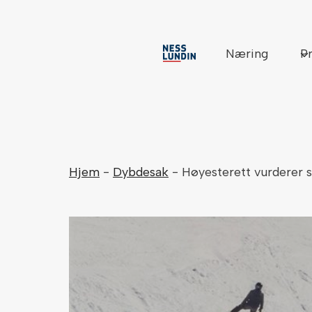
Skip
to
content
Næring
Pr
Hjem
-
Dybdesak
-
Høyesterett vurderer s