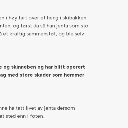
 i høy fart over et heng i skibakken.
anten, og først da så han jenta som sto
gå et kraftig sammenstøt, og ble selv
ne og skinneben og har blitt operert
i dag med store skader som hemmer
e ha tatt livet av jenta dersom
t sted enn i foten.