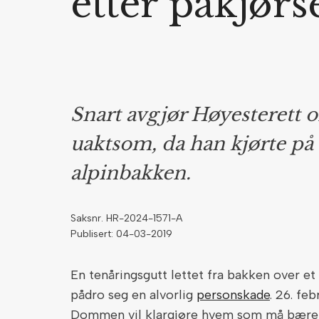
etter påkjørs
Snart avgjør Høyesterett o
uaktsom, da han kjørte på 
alpinbakken.
Saksnr. HR-2024-1571-A
Publisert: 04-03-2019
En tenåringsgutt lettet fra bakken over et
pådro seg en alvorlig
personskade
. 26. fe
Dommen vil klargjøre hvem som må bære an