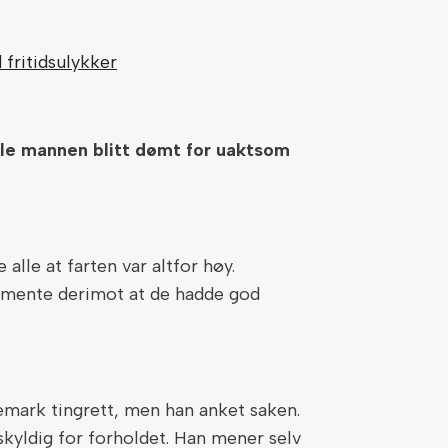
 fritidsulykker
amle mannen blitt dømt for uaktsom
alle at farten var altfor høy.
mente derimot at de hadde god
emark tingrett, men han anket saken.
kyldig for forholdet. Han mener selv