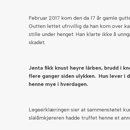
Februar 2017 kom den da 17 år gamle gutten
Gutten lettet ufrivillig da han kom over k
stille under henget. Han klarte ikke å unn
skadet.
Jenta fikk knust høyre lårben, brudd i k
flere ganger siden ulykken. Hun lever 
henne mye i hverdagen.
Legeerklæringen sier at sammenstøtet kunn
slalåmkjøreren hadde truffet henne et anne