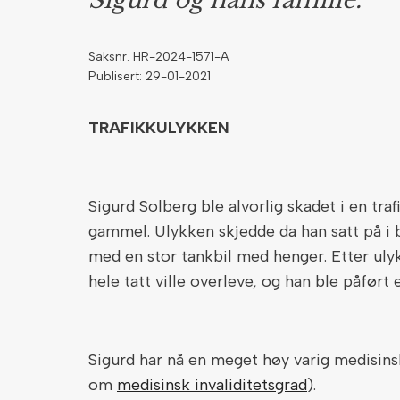
Sigurd og hans familie.
Saksnr. HR-2024-1571-A
Publisert: 29-01-2021
TRAFIKKULYKKEN
Sigurd Solberg ble alvorlig skadet i en tra
gammel. Ulykken skjedde da han satt på i b
med en stor tankbil med henger. Etter ulyk
hele tatt ville overleve, og han ble påført 
Sigurd har nå en meget høy varig medisinsk
om
medisinsk invaliditetsgrad
).