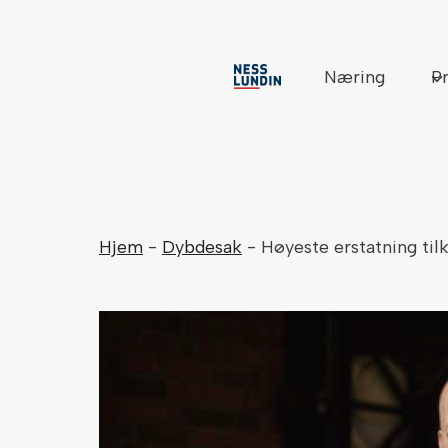
Skip
to
content
Næring
Pr
Hjem
-
Dybdesak
-
Høyeste erstatning til