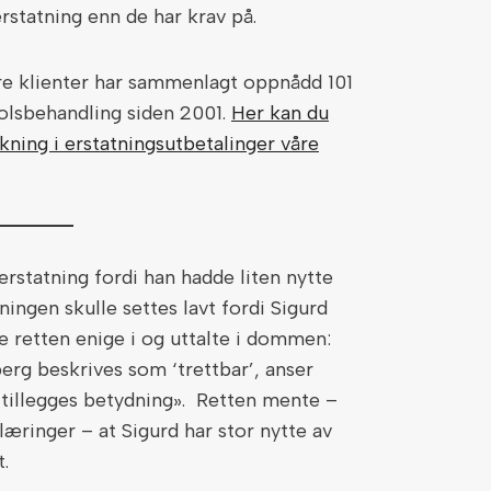
rstatning enn de har krav på.
e klienter har sammenlagt oppnådd 101
olsbehandling siden 2001.
Her kan du
kning i erstatningsutbetalinger våre
erstatning fordi han hadde liten nytte
ningen skulle settes lavt fordi Sigurd
e retten enige i og uttalte i dommen:
berg beskrives som ‘trettbar’, anser
n tillegges betydning». Retten mente –
æringer – at Sigurd har stor nytte av
t.