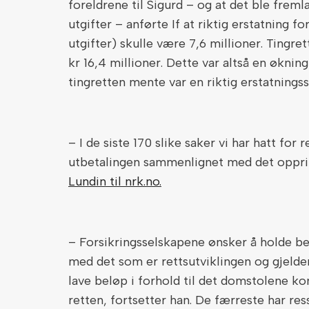
foreldrene til Sigurd – og at det ble frem
utgifter – anførte If at riktig erstatning f
utgifter) skulle være 7,6 millioner. Tingret
kr 16,4 millioner. Dette var altså en økning 
tingretten mente var en riktig erstatnings
– I de siste 170 slike saker vi har hatt for 
utbetalingen sammenlignet med det opprin
Lundin til nrk.no.
– Forsikringsselskapene ønsker å holde be
med det som er rettsutviklingen og gjelden
lave beløp i forhold til det domstolene k
retten, fortsetter han. De færreste har ress