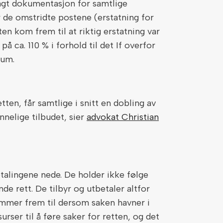
lagt dokumentasjon for samtlige
or de omstridte postene (erstatning for
ten kom frem til at riktig erstatning var
på ca. 110 % i forhold til det If overfor
sum.
retten, får samtlige i snitt en dobling av
nelige tilbudet, sier
advokat Christian
talingene nede. De holder ikke følge
de rett. De tilbyr og utbetaler altfor
ommer frem til dersom saken havner i
urser til å føre saker for retten, og det