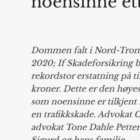
noensinne ett
Dommen falt i Nord-Troms
2020; If Skadeforsikring b
rekordstor erstatning på t
kroner. Dette er den høy
som noensinne er tilkjent 
en trafikkskade. Advokat 
advokat Tone Dahle Petter