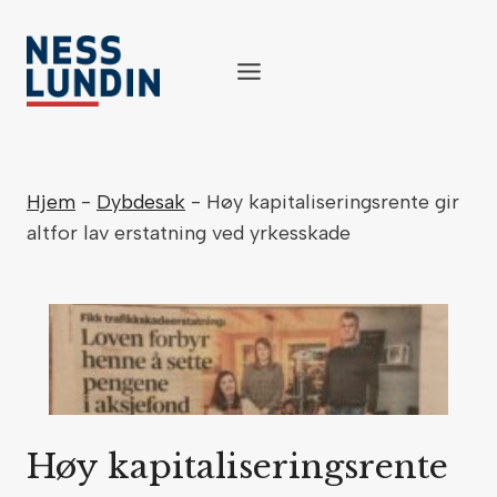
Skip
to
content
Hjem
-
Dybdesak
-
Høy kapitaliseringsrente gir
altfor lav erstatning ved yrkesskade
Høy kapitaliseringsrente