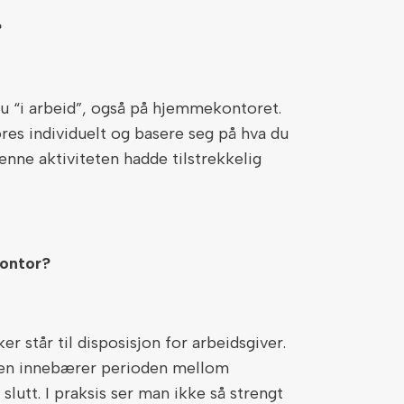
?
u “i arbeid”, også på hjemmekontoret.
øres individuelt og basere seg på hva du
nne aktiviteten hadde tilstrekkelig
kontor?
r står til disposisjon for arbeidsgiver.
iden innebærer perioden mellom
lutt. I praksis ser man ikke så strengt