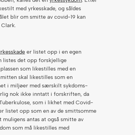
bben, kalles det en
yrkessykdom
. Etter
estilt med yrkesskade, og såldes
let blir om smitte av covid-19 kan
 Clark.
yrkesskade
er listet opp i en egen
 listes det opp forskjellige
lassen som likestilles med en
 smitten skal likestilles som en
het i miljøer med særskilt sykdoms-
lig nok ikke inntatt i forskriften, da
 Tuberkulose, som i likhet med Covid-
, er listet opp som en av de smittsomme
 muligens antas at også smitte av
kdom som må likestilles med