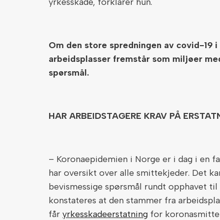
yrkesskade, forklarer hun.
Om den store spredningen av covid-19 i 
arbeidsplasser fremstår som miljøer med
spørsmål.
HAR ARBEIDSTAGERE KRAV PÅ ERSTAT
– Koronaepidemien i Norge er i dag i en f
har oversikt over alle smittekjeder. Det k
bevismessige spørsmål rundt opphavet til 
konstateres at den stammer fra arbeidsp
får
yrkesskadeerstatning
for koronasmitte