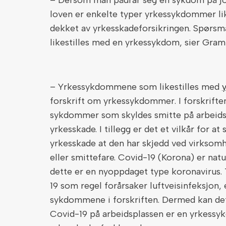
– Dersom man pådrar seg en sykdom på jo
loven er enkelte typer yrkessykdommer lik
dekket av yrkesskadeforsikringen. Spørsmå
likestilles med en yrkessykdom, sier Gram
– Yrkessykdommene som likestilles med
forskrift om yrkessykdommer. I forskriften
sykdommer som skyldes smitte på arbeidsp
yrkesskade. I tillegg er det et vilkår for at
yrkesskade at den har skjedd ved virksom
eller smittefare. Covid-19 (Korona) er natur
dette er en nyoppdaget type koronavirus.
19 som regel forårsaker luftveisinfeksjon
sykdommene i forskriften. Dermed kan det
Covid-19 på arbeidsplassen er en yrkessy