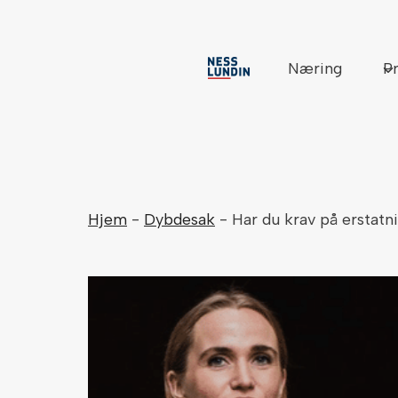
Skip
to
content
Næring
Pr
Hjem
-
Dybdesak
-
Har du krav på erstatn