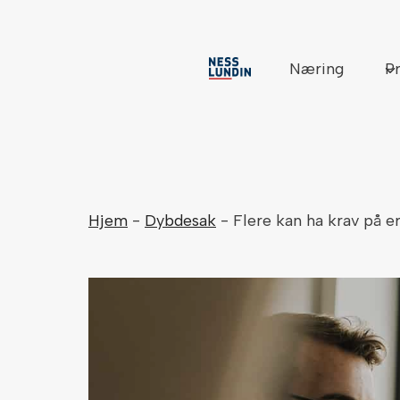
Skip
to
content
Næring
Pr
Hjem
-
Dybdesak
-
Flere kan ha krav på er