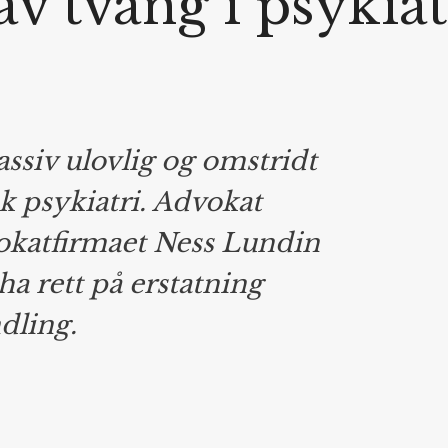
av tvang i psykia
ssiv ulovlig og omstridt
sk psykiatri. Advokat
okatfirmaet Ness Lundin
a rett på erstatning
dling.