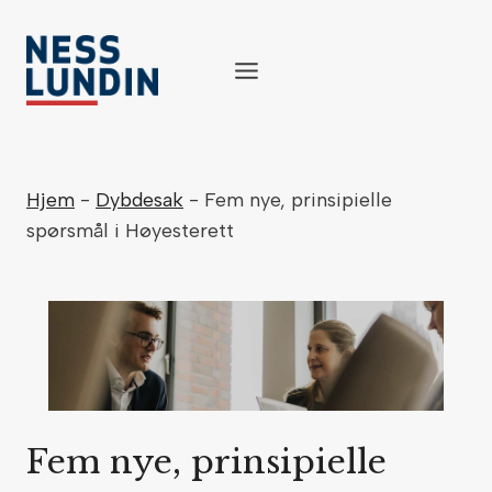
Skip
to
content
Hjem
-
Dybdesak
-
Fem nye, prinsipielle
spørsmål i Høyesterett
Fem nye, prinsipielle