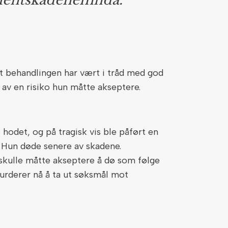
asientskadenemnda.
at behandlingen har vært i tråd med god
 av en risiko hun måtte akseptere.
 hodet, og på tragisk vis ble påført en
 Hun døde senere av skadene.
 skulle måtte akseptere å dø som følge
vurderer nå å ta ut søksmål mot