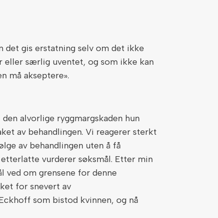
n det gis erstatning selv om det ikke
or eller særlig uventet, og som ikke kan
en må akseptere».
t den alvorlige ryggmargskaden hun
aket av behandlingen. Vi reagerer sterkt
ølge av behandlingen uten å få
 etterlatte vurderer søksmål. Etter min
mål ved om grensene for denne
ket for snevert av
Eckhoff som bistod kvinnen, og nå