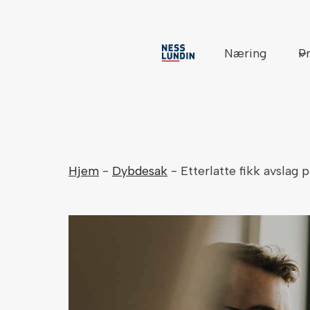
Skip
to
content
Næring
Pr
Hjem
-
Dybdesak
-
Etterlatte fikk avslag 