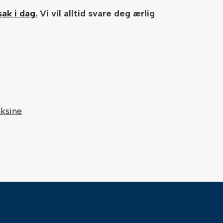
ak i dag.
Vi vil alltid svare deg ærlig
aksine