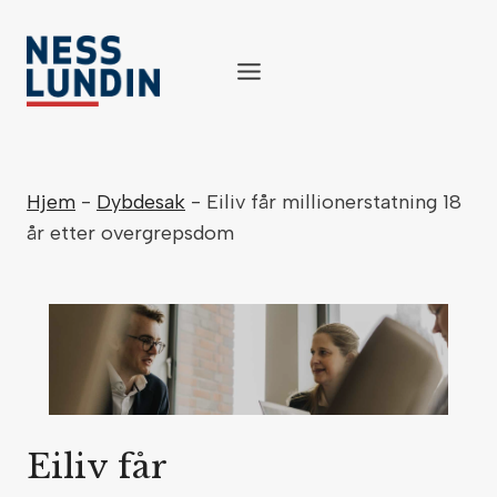
Skip
to
content
Hjem
-
Dybdesak
-
Eiliv får millionerstatning 18
år etter overgrepsdom
Eiliv får