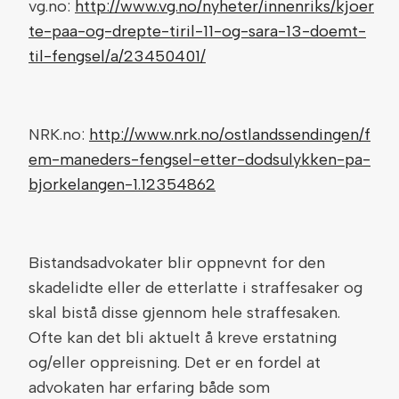
vg.no:
http://www.vg.no/nyheter/innenriks/kjoer
te-paa-og-drepte-tiril-11-og-sara-13-doemt-
til-fengsel/a/23450401/
NRK.no:
http://www.nrk.no/ostlandssendingen/f
em-maneders-fengsel-etter-dodsulykken-pa-
bjorkelangen-1.12354862
Bistandsadvokater blir oppnevnt for den
skadelidte eller de etterlatte i straffesaker og
skal bistå disse gjennom hele straffesaken.
Ofte kan det bli aktuelt å kreve erstatning
og/eller oppreisning. Det er en fordel at
advokaten har erfaring både som