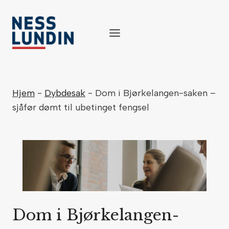
Skip
to
content
Hjem
-
Dybdesak
-
Dom i Bjørkelangen-saken –
sjåfør dømt til ubetinget fengsel
Dom i Bjørkelangen-