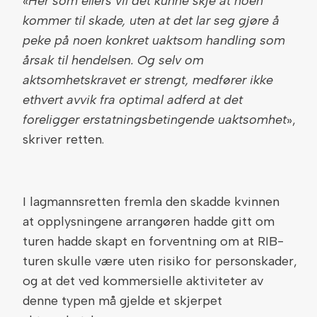
«
Her som ellers vil det kunne skje at noen
kommer til skade, uten at det lar seg gjøre å
peke på noen konkret uaktsom handling som
årsak til hendelsen. Og selv om
aktsomhetskravet er strengt, medfører ikke
ethvert avvik fra optimal adferd at det
foreligger erstatningsbetingende uaktsomhet
»,
skriver retten.
I lagmannsretten fremla den skadde kvinnen
at opplysningene arrangøren hadde gitt om
turen hadde skapt en forventning om at RIB-
turen skulle være uten risiko for personskader,
og at det ved kommersielle aktiviteter av
denne typen må gjelde et skjerpet