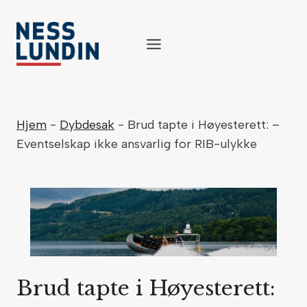
Skip
to
content
Hjem
-
Dybdesak
-
Brud tapte i Høyesterett: –
Eventselskap ikke ansvarlig for RIB-ulykke
Brud tapte i Høyesterett: