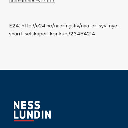
ikke-finnes-verdier
E24:
http://e24.no/naeringsliv/naa-er-syv-nye-
sharif-selskaper-konkurs/23454214