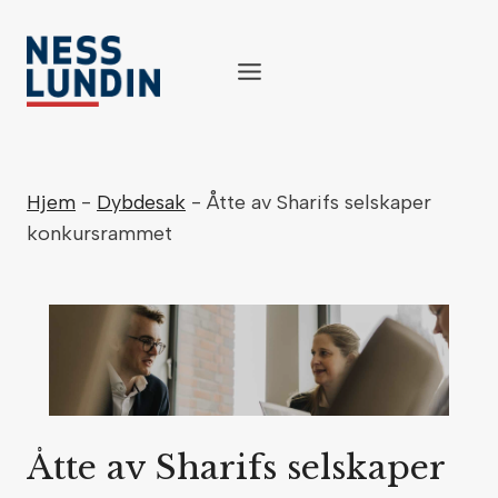
Skip
to
content
Hjem
-
Dybdesak
-
Åtte av Sharifs selskaper
konkursrammet
Åtte av Sharifs selskaper