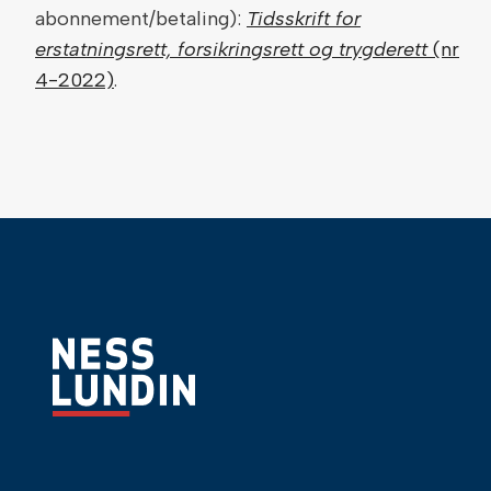
abonnement/betaling):
Tidsskrift for
erstatningsrett, forsikringsrett og trygderett
(nr
4-2022)
.