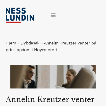
Skip
to
content
Hjem
-
Dybdesak
-
Annelin Kreutzer venter på
prinsippdom i Høyesterett
Annelin Kreutzer venter