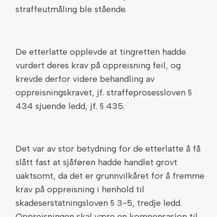
straffeutmåling ble stående.
De etterlatte opplevde at tingretten hadde
vurdert deres krav på oppreisning feil, og
krevde derfor videre behandling av
oppreisningskravet, jf. straffeprosessloven §
434 sjuende ledd, jf. § 435.
Det var av stor betydning for de etterlatte å få
slått fast at sjåføren hadde handlet grovt
uaktsomt, da det er grunnvilkåret for å fremme
krav på oppreisning i henhold til
skadeserstatningsloven § 3-5, tredje ledd.
Oppreisningen skal være en kompensasjon til