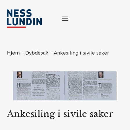
Skip
to
content
Hjem
-
Dybdesak
-
Ankesiling i sivile saker
Ankesiling i sivile saker