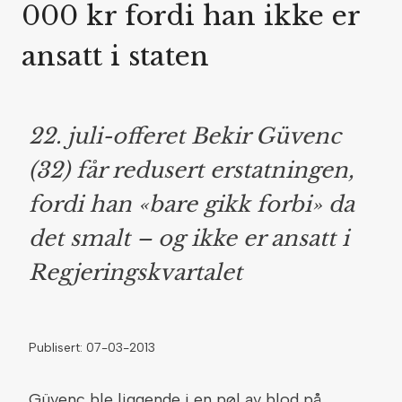
000 kr fordi han ikke er
ansatt i staten
22. juli-offeret Bekir Güvenc
(32) får redusert erstatningen,
fordi han «bare gikk forbi» da
det smalt – og ikke er ansatt i
Regjeringskvartalet
Publisert: 07-03-2013
Güvenc ble liggende i en pøl av blod på