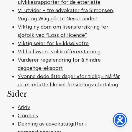
ulykkesrapporter for de etterlatte
Vi utvider - tre advokater fra Simonsen,
Vogt og Wiig går til Ness Lundin!
Viktig ny dom om lisensforsikring for
sjøfolk ved “Loss of licence”
Viktig seier for kvikksølvofre
Vil ha høyere voldsoffererstatning
Vurderer regelendring for å hindre
dagpenge-eksport
Yvonne døde åtte dager «for tidlig». Nå får
de etterlatte likevel forsikringsutbetaling
Sider
Arkiv
Cookies
Dekning av advokatutgifter i