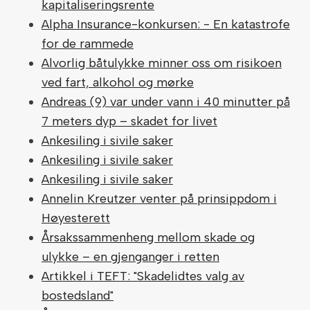
kapitaliseringsrente
Alpha Insurance-konkursen: - En katastrofe
for de rammede
Alvorlig båtulykke minner oss om risikoen
ved fart, alkohol og mørke
Andreas (9) var under vann i 40 minutter på
7 meters dyp – skadet for livet
Ankesiling i sivile saker
Ankesiling i sivile saker
Ankesiling i sivile saker
Annelin Kreutzer venter på prinsippdom i
Høyesterett
Årsakssammenheng mellom skade og
ulykke – en gjenganger i retten
Artikkel i TEFT: "Skadelidtes valg av
bostedsland"