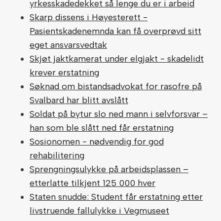
yrkesskadedekket så lenge du er i arbeid
Skarp dissens i Høyesterett -
Pasientskadenemnda kan få overprøvd sitt
eget ansvarsvedtak
Skjøt jaktkamerat under elgjakt - skadelidt
krever erstatning
Søknad om bistandsadvokat for rasofre på
Svalbard har blitt avslått
Soldat på bytur slo ned mann i selvforsvar –
han som ble slått ned får erstatning
Sosionomen - nødvendig for god
rehabilitering
Sprengningsulykke på arbeidsplassen –
etterlatte tilkjent 125 000 hver
Staten snudde: Student får erstatning etter
livstruende fallulykke i Vegmuseet