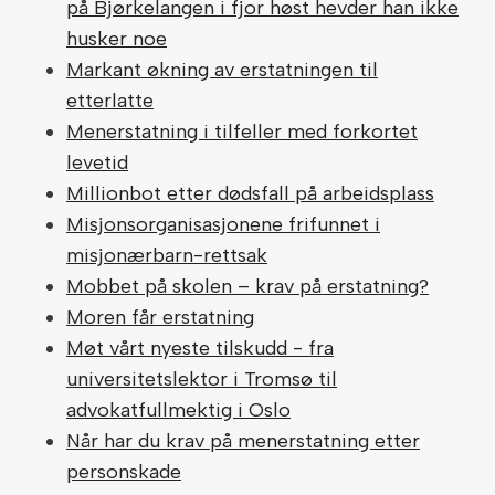
på Bjørkelangen i fjor høst hevder han ikke
husker noe
Markant økning av erstatningen til
etterlatte
Menerstatning i tilfeller med forkortet
levetid
Millionbot etter dødsfall på arbeidsplass
Misjonsorganisasjonene frifunnet i
misjonærbarn-rettsak
Mobbet på skolen – krav på erstatning?
Moren får erstatning
Møt vårt nyeste tilskudd - fra
universitetslektor i Tromsø til
advokatfullmektig i Oslo
Når har du krav på menerstatning etter
personskade