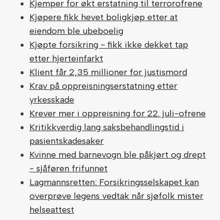
Kjemper for økt erstatning til terrorofrene
Kjøpere fikk hevet boligkjøp etter at
eiendom ble ubeboelig
Kjøpte forsikring - fikk ikke dekket tap
etter hjerteinfarkt
Klient får 2,35 millioner for justismord
Krav på oppreisningserstatning etter
yrkesskade
Krever mer i oppreisning for 22. juli-ofrene
Kritikkverdig lang saksbehandlingstid i
pasientskadesaker
Kvinne med barnevogn ble påkjørt og drept
- sjåføren frifunnet
Lagmannsretten: Forsikringsselskapet kan
overprøve legens vedtak når sjøfolk mister
helseattest