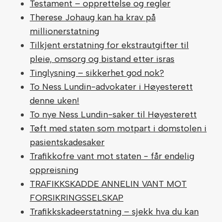
Testament – opprettelse og regler
Therese Johaug kan ha krav på
millionerstatning
Tilkjent erstatning for ekstrautgifter til
pleie, omsorg og bistand etter isras
Tinglysning – sikkerhet god nok?
To Ness Lundin-advokater i Høyesterett
denne uken!
To nye Ness Lundin-saker til Høyesterett
Tøft med staten som motpart i domstolen i
pasientskadesaker
Trafikkofre vant mot staten - får endelig
oppreisning
TRAFIKKSKADDE ANNELIN VANT MOT
FORSIKRINGSSELSKAP
Trafikkskadeerstatning – sjekk hva du kan